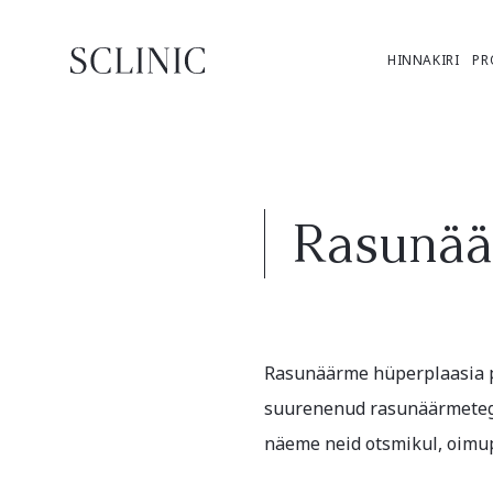
HINNAKIRI
PR
Rasunää
Rasunäärme hüperplaasia 
suurenenud rasunäärmeteg
näeme neid otsmikul, oimup