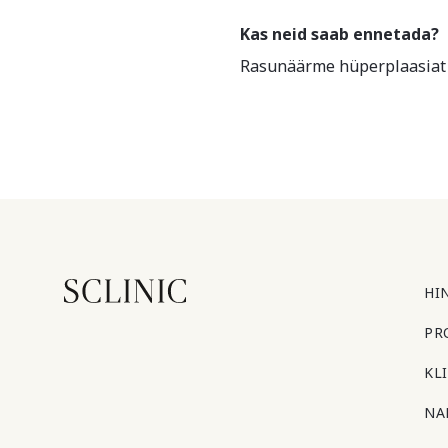
Kas neid saab ennetada?
Rasunäärme hüperplaasiat e
HI
PR
KL
NA