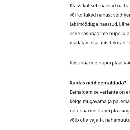
Klassikaliselt näevad nad v
või kollakad nahast veidi
läbimõõduga naastud. Lähe
esile rasunäärme hüperpla
madalam osa, mis tekitab “k
Rasunäärme hüperplaasiaid
Kuidas neid eemaldada?
Eemaldamise variante on er
kõige mugavama ja parema e
rasunäärme hüperplaasiaga, 
võib olla vajalik nahamuutu