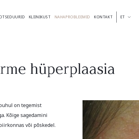
OTSEDUURID
KLIINIKUST
NAHAPROBLEEMID
KONTAKT
ET
EE
rme hüperplaasia
puhul on tegemist
a. Kõige sagedamini
iirkonnas või põskedel.