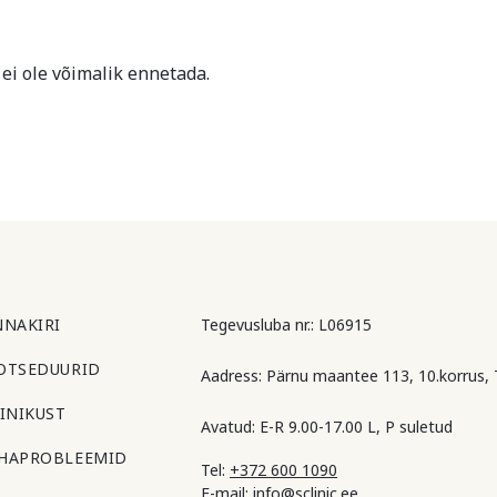
i ole võimalik ennetada.
NNAKIRI
Tegevusluba nr.: L06915
OTSEDUURID
Aadress: Pärnu maantee 113, 10.korrus, T
IINIKUST
Avatud: E-R 9.00-17.00 L, P suletud
HAPROBLEEMID
Tel:
+372 600 1090
E-mail:
info@sclinic.ee