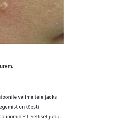
uurem.
ioonile valime teie jaoks
egemist on tõesti
alioomidest. Sellisel juhul