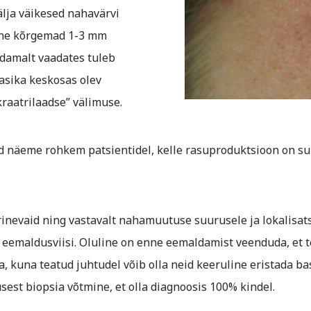
älja väikesed nahavärvi
kene kõrgemad 1-3 mm
damalt vaadates tuleb
asika keskosas olev
raatrilaadse” välimuse.
 näeme rohkem patsientidel, kelle rasuproduktsioon on s
inevaid ning vastavalt nahamuutuse suurusele ja lokalisats
emaldusviisi. Oluline on enne eemaldamist veenduda, et t
kuna teatud juhtudel võib olla neid keeruline eristada bas
sest biopsia võtmine, et olla diagnoosis 100% kindel.