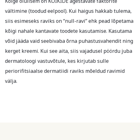
Kõige olulisem on KÕIKIDE ägestavate faktorite
vältimine (toodud eelpool). Kui haigus hakkab tulema,
siis esimeseks raviks on “null-ravi” ehk pead lõpetama
kõigi nahale kantavate toodete kasutamise. Kasutama
võid jääda vaid seebivaba õrna puhastusvahendit ning
kerget kreemi. Kui see aita, siis vajadusel pöördu juba
dermatoloogi vastuvõtule, kes kirjutab sulle
periorifitsiaalse dermatiidi raviks mõeldud ravimid
välja.