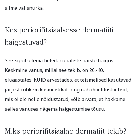
silma välisnurka.
Kes periorifitsiaalsesse dermatiiti
haigestuvad?
See kipub olema heledanahaliste naiste haigus.
Keskmine vanus, millal see tekib, on 20.-40.
eluaastates. KUID arvestades, et teismelised kasutavad
järjest rohkem kosmeetikat ning nahahooldustooteid,
mis ei ole neile näidustatud, võib arvata, et hakkame
selles vanuses nägema haigestumise tõusu.
Miks periorifitsiaalne dermatiit tekib?