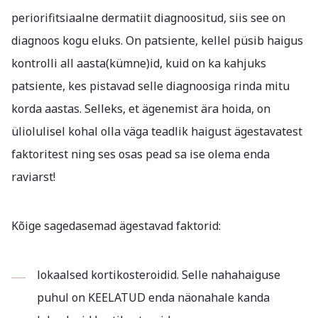
periorifitsiaalne dermatiit diagnoositud, siis see on
diagnoos kogu eluks. On patsiente, kellel püsib haigus
kontrolli all aasta(kümne)id, kuid on ka kahjuks
patsiente, kes pistavad selle diagnoosiga rinda mitu
korda aastas. Selleks, et ägenemist ära hoida, on
üliolulisel kohal olla väga teadlik haigust ägestavatest
faktoritest ning ses osas pead sa ise olema enda
raviarst!
Kõige sagedasemad ägestavad faktorid:
lokaalsed kortikosteroidid. Selle nahahaiguse
puhul on KEELATUD enda näonahale kanda