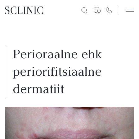
HINNAKIRI
Perioraalne ehk
PROTSEDUURID
periorifitsiaalne
KLIINIKUST
dermatiit
NAHAPROBLEEMID
KONTAKT