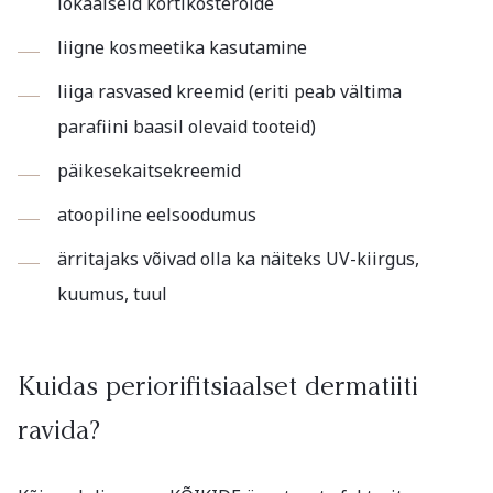
lokaalseid kortikosteroide
liigne kosmeetika kasutamine
liiga rasvased kreemid (eriti peab vältima
parafiini baasil olevaid tooteid)
päikesekaitsekreemid
atoopiline eelsoodumus
ärritajaks võivad olla ka näiteks UV-kiirgus,
kuumus, tuul
Kuidas periorifitsiaalset dermatiiti
ravida?