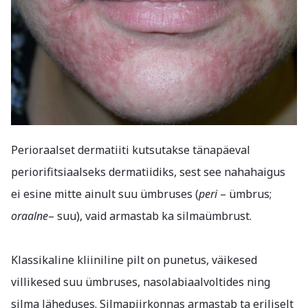
ET
EE
Perioraalset dermatiiti kutsutakse tänapäeval
periorifitsiaalseks dermatiidiks, sest see nahahaigus
ei esine mitte ainult suu ümbruses (
peri
– ümbrus;
oraalne
– suu), vaid armastab ka silmaümbrust.
Klassikaline kliiniline pilt on punetus, väikesed
villikesed suu ümbruses, nasolabiaalvoltides ning
silma läheduses. Silmapiirkonnas armastab ta eriliselt